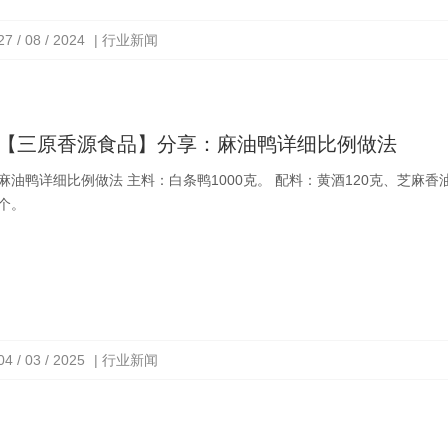
27 / 08 / 2024
| 行业新闻
【三原香源食品】分享：麻油鸭详细比例做法
油鸭详细比例做法 主料：白条鸭1000克。 配料：黄酒120克、芝麻香油80克、姜片70克、生抽20克、食盐10克、老抽5克、蒜瓣一
个。
04 / 03 / 2025
| 行业新闻